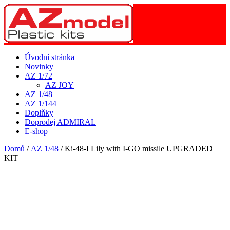
Úvodní stránka
Novinky
AZ 1/72
AZ JOY
AZ 1/48
AZ 1/144
Doplňky
Doprodej ADMIRAL
E-shop
Domů
/
AZ 1/48
/ Ki-48-I Lily with I-GO missile UPGRADED
KIT