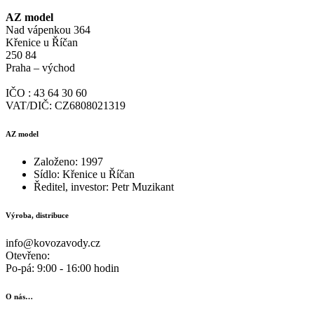
AZ model
Nad vápenkou 364
Křenice u Říčan
250 84
Praha – východ
IČO : 43 64 30 60
VAT/DIČ: CZ6808021319
AZ model
Založeno: 1997
Sídlo: Křenice u Říčan
Ředitel, investor: Petr Muzikant
Výroba, distribuce
info@kovozavody.cz
Otevřeno:
Po-pá: 9:00 - 16:00 hodin
O nás…