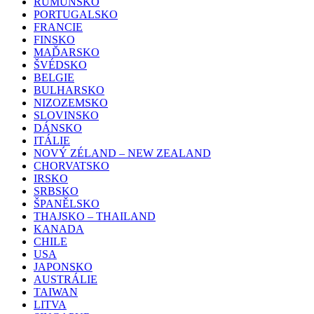
RUMUNSKO
PORTUGALSKO
FRANCIE
FINSKO
MAĎARSKO
ŠVÉDSKO
BELGIE
BULHARSKO
NIZOZEMSKO
SLOVINSKO
DÁNSKO
ITÁLIE
NOVÝ ZÉLAND – NEW ZEALAND
CHORVATSKO
IRSKO
SRBSKO
ŠPANĚLSKO
THAJSKO – THAILAND
KANADA
CHILE
USA
JAPONSKO
AUSTRÁLIE
TAIWAN
LITVA