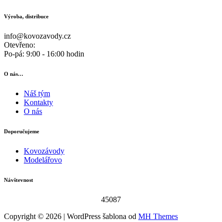
Výroba, distribuce
info@kovozavody.cz
Otevřeno:
Po-pá: 9:00 - 16:00 hodin
O nás…
Náš tým
Kontakty
O nás
Doporučujeme
Kovozávody
Modelářovo
Návštevnost
45087
Copyright © 2026 | WordPress šablona od
MH Themes