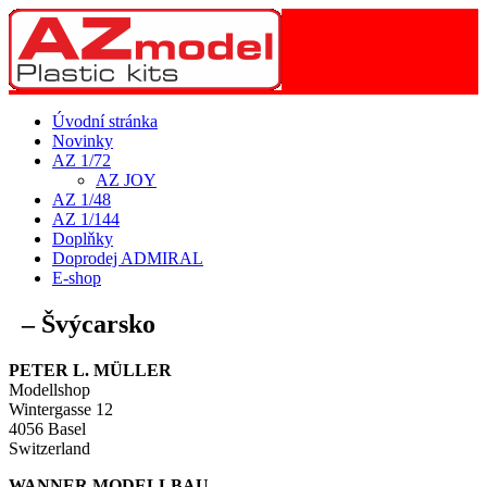
Úvodní stránka
Novinky
AZ 1/72
AZ JOY
AZ 1/48
AZ 1/144
Doplňky
Doprodej ADMIRAL
E-shop
– Švýcarsko
PETER L. MÜLLER
Modellshop
Wintergasse 12
4056 Basel
Switzerland
WANNER MODELLBAU