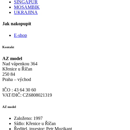
SINGAPUR
MOSAMBIK
UKRAJINA
Jak nakopupit
E-shop
Kontakt
AZ model
Nad vápenkou 364
Křenice u Říčan
250 84
Praha – východ
IČO : 43 64 30 60
VAT/DIČ: CZ6808021319
AZ model
Založeno: 1997
Sídlo: Křenice u Říčan
Ředitel, investor: Petr Muzikant