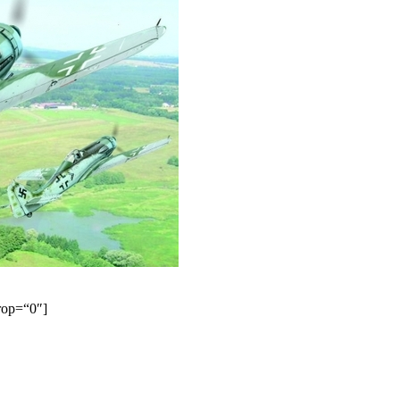
rop=“0″]