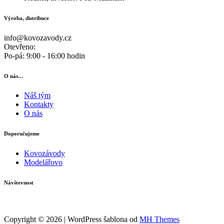
Výroba, distribuce
info@kovozavody.cz
Otevřeno:
Po-pá: 9:00 - 16:00 hodin
O nás…
Náš tým
Kontakty
O nás
Doporučujeme
Kovozávody
Modelářovo
Návštevnost
Copyright © 2026 | WordPress šablona od
MH Themes