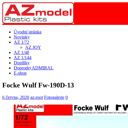
Úvodní stránka
Novinky
AZ 1/72
AZ JOY
AZ 1/48
AZ 1/144
Doplňky
Doprodej ADMIRAL
E-shop
Focke Wulf Fw-190D-13
6 června, 2020
az-root
Fotogalerie
0