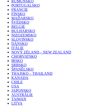
RUMUNSKO
PORTUGALSKO
FRANCIE
FINSKO
MAĎARSKO
ŠVÉDSKO
BELGIE
BULHARSKO
NIZOZEMSKO
SLOVINSKO
DÁNSKO
ITÁLIE
NOVÝ ZÉLAND – NEW ZEALAND
CHORVATSKO
IRSKO
SRBSKO
ŠPANĚLSKO
THAJSKO – THAILAND
KANADA
CHILE
USA
JAPONSKO
AUSTRÁLIE
TAIWAN
LITVA