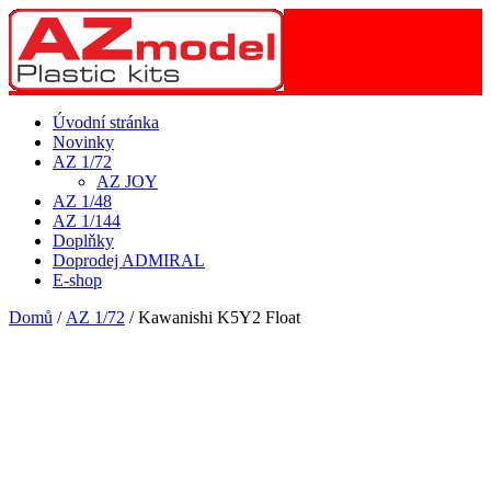
Úvodní stránka
Novinky
AZ 1/72
AZ JOY
AZ 1/48
AZ 1/144
Doplňky
Doprodej ADMIRAL
E-shop
Domů
/
AZ 1/72
/ Kawanishi K5Y2 Float