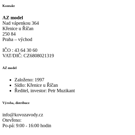
Kontakt
AZ model
Nad vápenkou 364
Křenice u Říčan
250 84
Praha – východ
IČO : 43 64 30 60
VAT/DIČ: CZ6808021319
AZ model
Založeno: 1997
Sídlo: Křenice u Říčan
Ředitel, investor: Petr Muzikant
Výroba, distribuce
info@kovozavody.cz
Otevřeno:
Po-pá: 9:00 - 16:00 hodin