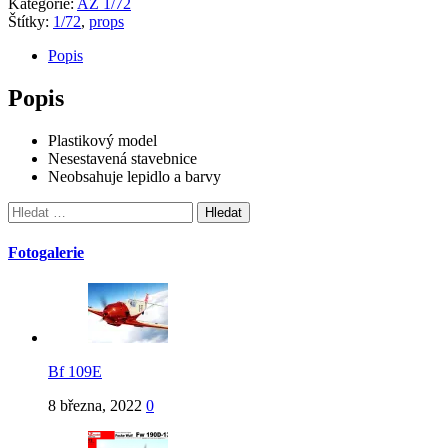
Kategorie:
AZ 1/72
Štítky:
1/72
,
props
Popis
Popis
Plastikový model
Nesestavená stavebnice
Neobsahuje lepidlo a barvy
Vyhledávání
Fotogalerie
Bf 109E
8 března, 2022
0