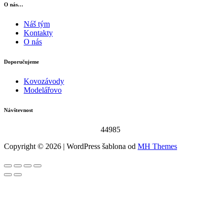
O nás…
Náš tým
Kontakty
O nás
Doporučujeme
Kovozávody
Modelářovo
Návštevnost
44985
Copyright © 2026 | WordPress šablona od
MH Themes