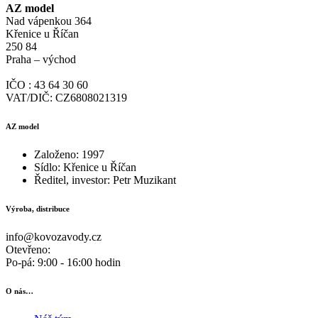
AZ model
Nad vápenkou 364
Křenice u Říčan
250 84
Praha – východ
IČO : 43 64 30 60
VAT/DIČ: CZ6808021319
AZ model
Založeno: 1997
Sídlo: Křenice u Říčan
Ředitel, investor: Petr Muzikant
Výroba, distribuce
info@kovozavody.cz
Otevřeno:
Po-pá: 9:00 - 16:00 hodin
O nás…