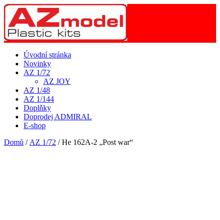
Úvodní stránka
Novinky
AZ 1/72
AZ JOY
AZ 1/48
AZ 1/144
Doplňky
Doprodej ADMIRAL
E-shop
Domů
/
AZ 1/72
/ He 162A-2 „Post war“