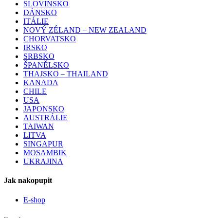
SLOVINSKO
DÁNSKO
ITÁLIE
NOVÝ ZÉLAND – NEW ZEALAND
CHORVATSKO
IRSKO
SRBSKO
ŠPANĚLSKO
THAJSKO – THAILAND
KANADA
CHILE
USA
JAPONSKO
AUSTRÁLIE
TAIWAN
LITVA
SINGAPUR
MOSAMBIK
UKRAJINA
Jak nakopupit
E-shop