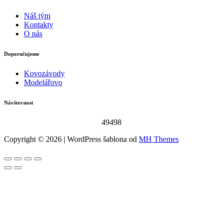
Náš tým
Kontakty
O nás
Doporučujeme
Kovozávody
Modelářovo
Návštevnost
49498
Copyright © 2026 | WordPress šablona od
MH Themes