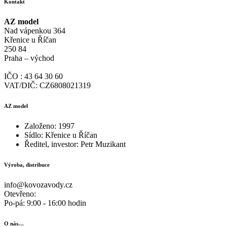
Kontakt
AZ model
Nad vápenkou 364
Křenice u Říčan
250 84
Praha – východ
IČO : 43 64 30 60
VAT/DIČ: CZ6808021319
AZ model
Založeno: 1997
Sídlo: Křenice u Říčan
Ředitel, investor: Petr Muzikant
Výroba, distribuce
info@kovozavody.cz
Otevřeno:
Po-pá: 9:00 - 16:00 hodin
O nás…