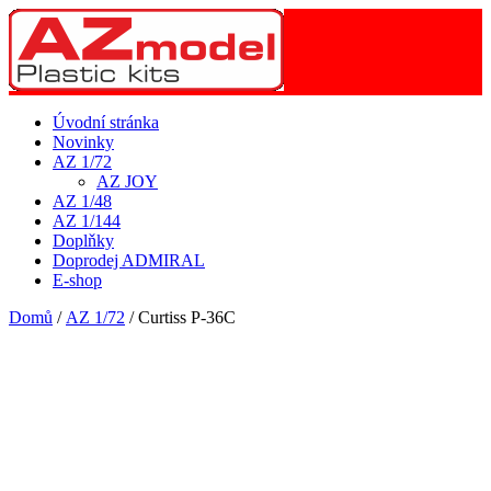
Úvodní stránka
Novinky
AZ 1/72
AZ JOY
AZ 1/48
AZ 1/144
Doplňky
Doprodej ADMIRAL
E-shop
Domů
/
AZ 1/72
/ Curtiss P-36C