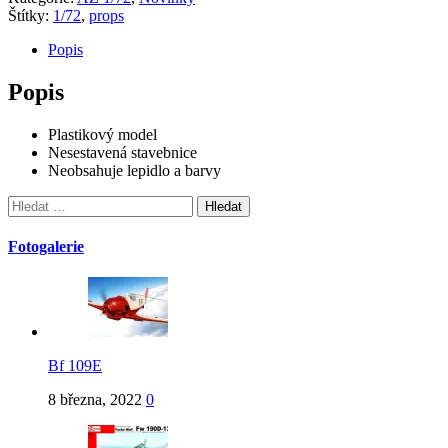
Štítky:
1/72
,
props
Popis
Popis
Plastikový model
Nesestavená stavebnice
Neobsahuje lepidlo a barvy
Vyhledávání
Fotogalerie
Bf 109E
8 března, 2022
0