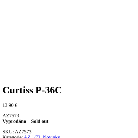
Curtiss P-36C
13.90
€
AZ7573
Vyprodáno – Sold out
SKU:
AZ7573
Kategorie:
AZ 1/72
,
Novinky