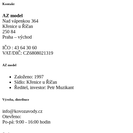
Kontakt
AZ model
Nad vápenkou 364
Křenice u Říčan
250 84
Praha – východ
IČO : 43 64 30 60
VAT/DIČ: CZ6808021319
AZ model
Založeno: 1997
Sídlo: Křenice u Říčan
Ředitel, investor: Petr Muzikant
Výroba, distribuce
info@kovozavody.cz
Otevřeno:
Po-pá: 9:00 - 16:00 hodin