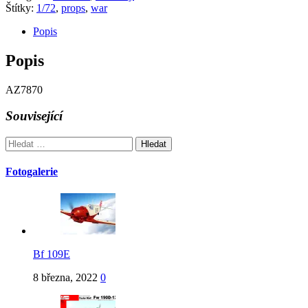
Štítky:
1/72
,
props
,
war
Popis
Popis
AZ7870
Související
Vyhledávání
Fotogalerie
Bf 109E
8 března, 2022
0