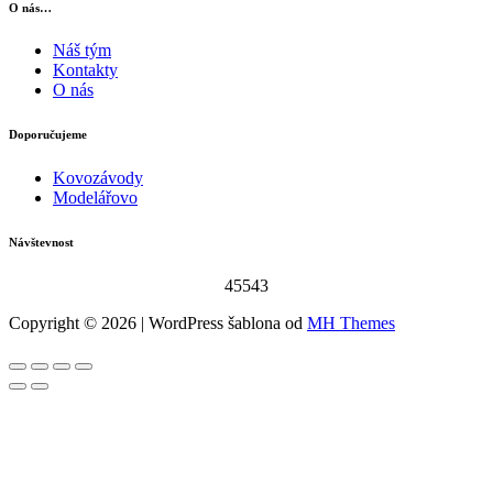
O nás…
Náš tým
Kontakty
O nás
Doporučujeme
Kovozávody
Modelářovo
Návštevnost
45543
Copyright © 2026 | WordPress šablona od
MH Themes