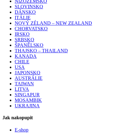
NIZOZEMSKO
SLOVINSKO
DÁNSKO
ITÁLIE
NOVÝ ZÉLAND – NEW ZEALAND
CHORVATSKO
IRSKO
SRBSKO
ŠPANĚLSKO
THAJSKO – THAILAND
KANADA
CHILE
USA
JAPONSKO
AUSTRÁLIE
TAIWAN
LITVA
SINGAPUR
MOSAMBIK
UKRAJINA
Jak nakopupit
E-shop