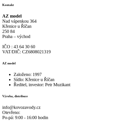
Kontakt
AZ model
Nad vápenkou 364
Křenice u Říčan
250 84
Praha – východ
IČO : 43 64 30 60
VAT/DIČ: CZ6808021319
AZ model
Založeno: 1997
Sídlo: Křenice u Říčan
Ředitel, investor: Petr Muzikant
Výroba, distribuce
info@kovozavody.cz
Otevřeno:
Po-pá: 9:00 - 16:00 hodin