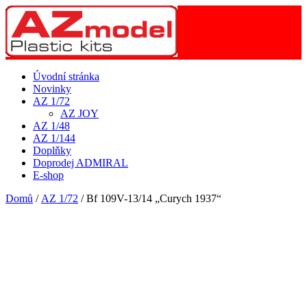
Úvodní stránka
Novinky
AZ 1/72
AZ JOY
AZ 1/48
AZ 1/144
Doplňky
Doprodej ADMIRAL
E-shop
Domů
/
AZ 1/72
/ Bf 109V-13/14 „Curych 1937“