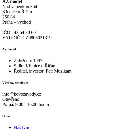
AZ model
Nad vápenkou 364
Křenice u Říčan
250 84
Praha – východ
IČO : 43 64 30 60
VAT/DIČ: CZ6808021319
AZ model
Založeno: 1997
Sídlo: Křenice u Říčan
Ředitel, investor: Petr Muzikant
Výroba, distribuce
info@kovozavody.cz
Otevřeno:
Po-pá: 9:00 - 16:00 hodin
O nás…
Náš tým