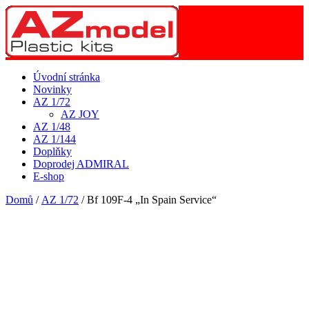
Úvodní stránka
Novinky
AZ 1/72
AZ JOY
AZ 1/48
AZ 1/144
Doplňky
Doprodej ADMIRAL
E-shop
Domů
/
AZ 1/72
/ Bf 109F-4 „In Spain Service“