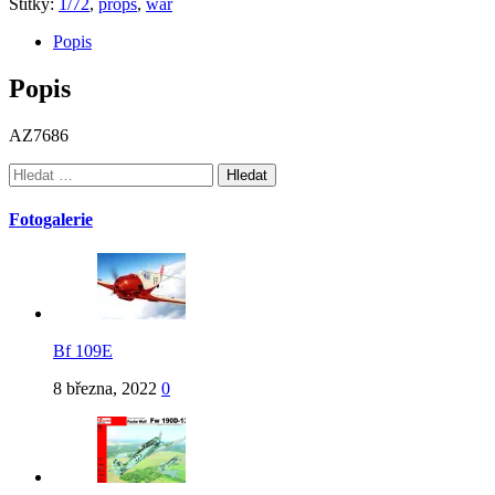
Štítky:
1/72
,
props
,
war
Popis
Popis
AZ7686
Vyhledávání
Fotogalerie
Bf 109E
8 března, 2022
0