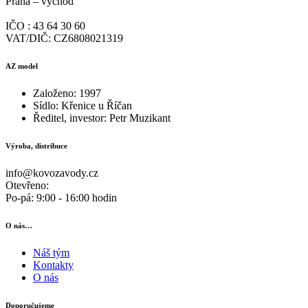
Praha – východ
IČO : 43 64 30 60
VAT/DIČ: CZ6808021319
AZ model
Založeno: 1997
Sídlo: Křenice u Říčan
Ředitel, investor: Petr Muzikant
Výroba, distribuce
info@kovozavody.cz
Otevřeno:
Po-pá: 9:00 - 16:00 hodin
O nás…
Náš tým
Kontakty
O nás
Doporučujeme