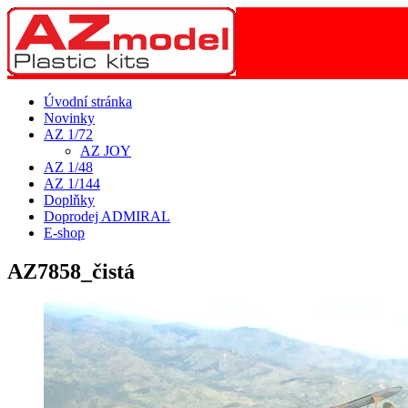
Úvodní stránka
Novinky
AZ 1/72
AZ JOY
AZ 1/48
AZ 1/144
Doplňky
Doprodej ADMIRAL
E-shop
AZ7858_čistá