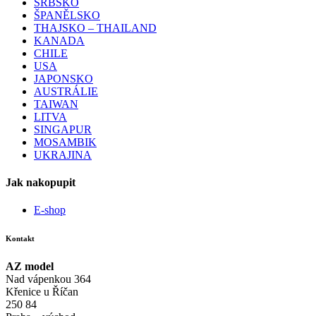
SRBSKO
ŠPANĚLSKO
THAJSKO – THAILAND
KANADA
CHILE
USA
JAPONSKO
AUSTRÁLIE
TAIWAN
LITVA
SINGAPUR
MOSAMBIK
UKRAJINA
Jak nakopupit
E-shop
Kontakt
AZ model
Nad vápenkou 364
Křenice u Říčan
250 84