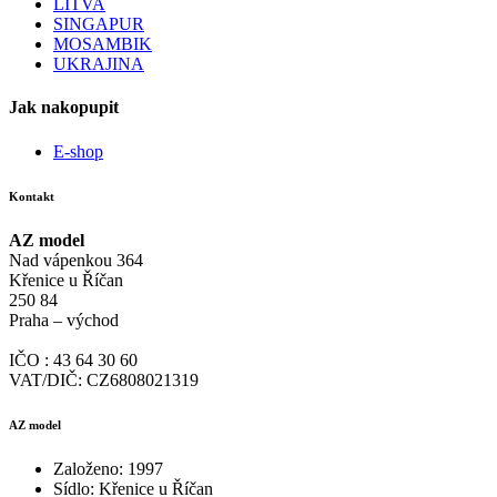
LITVA
SINGAPUR
MOSAMBIK
UKRAJINA
Jak nakopupit
E-shop
Kontakt
AZ model
Nad vápenkou 364
Křenice u Říčan
250 84
Praha – východ
IČO : 43 64 30 60
VAT/DIČ: CZ6808021319
AZ model
Založeno: 1997
Sídlo: Křenice u Říčan