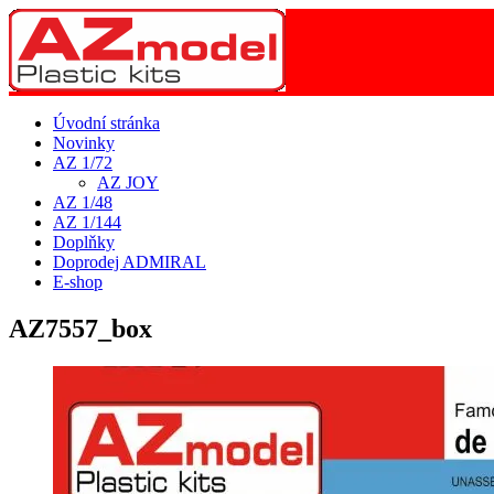
Úvodní stránka
Novinky
AZ 1/72
AZ JOY
AZ 1/48
AZ 1/144
Doplňky
Doprodej ADMIRAL
E-shop
AZ7557_box