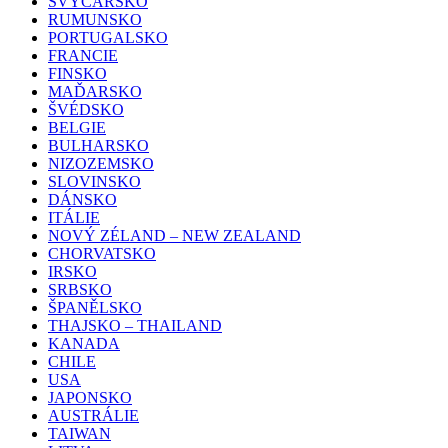
ŠVÝCARSKO
RUMUNSKO
PORTUGALSKO
FRANCIE
FINSKO
MAĎARSKO
ŠVÉDSKO
BELGIE
BULHARSKO
NIZOZEMSKO
SLOVINSKO
DÁNSKO
ITÁLIE
NOVÝ ZÉLAND – NEW ZEALAND
CHORVATSKO
IRSKO
SRBSKO
ŠPANĚLSKO
THAJSKO – THAILAND
KANADA
CHILE
USA
JAPONSKO
AUSTRÁLIE
TAIWAN