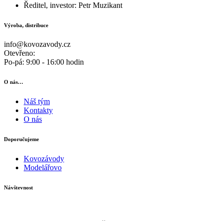
Ředitel, investor: Petr Muzikant
Výroba, distribuce
info@kovozavody.cz
Otevřeno:
Po-pá: 9:00 - 16:00 hodin
O nás…
Náš tým
Kontakty
O nás
Doporučujeme
Kovozávody
Modelářovo
Návštevnost