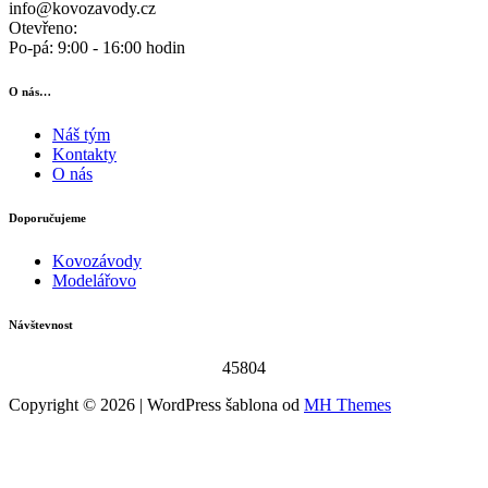
info@kovozavody.cz
Otevřeno:
Po-pá: 9:00 - 16:00 hodin
O nás…
Náš tým
Kontakty
O nás
Doporučujeme
Kovozávody
Modelářovo
Návštevnost
45804
Copyright © 2026 | WordPress šablona od
MH Themes