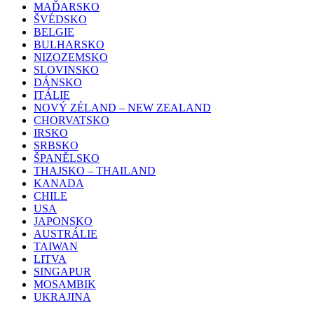
MAĎARSKO
ŠVÉDSKO
BELGIE
BULHARSKO
NIZOZEMSKO
SLOVINSKO
DÁNSKO
ITÁLIE
NOVÝ ZÉLAND – NEW ZEALAND
CHORVATSKO
IRSKO
SRBSKO
ŠPANĚLSKO
THAJSKO – THAILAND
KANADA
CHILE
USA
JAPONSKO
AUSTRÁLIE
TAIWAN
LITVA
SINGAPUR
MOSAMBIK
UKRAJINA