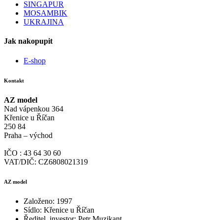
SINGAPUR
MOSAMBIK
UKRAJINA
Jak nakopupit
E-shop
Kontakt
AZ model
Nad vápenkou 364
Křenice u Říčan
250 84
Praha – východ
IČO : 43 64 30 60
VAT/DIČ: CZ6808021319
AZ model
Založeno: 1997
Sídlo: Křenice u Říčan
Ředitel, investor: Petr Muzikant