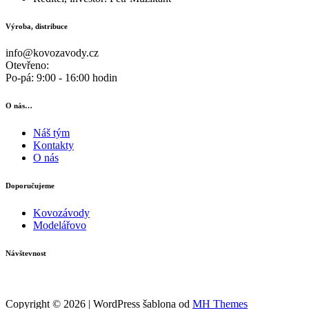
Výroba, distribuce
info@kovozavody.cz
Otevřeno:
Po-pá: 9:00 - 16:00 hodin
O nás…
Náš tým
Kontakty
O nás
Doporučujeme
Kovozávody
Modelářovo
Návštevnost
Copyright © 2026 | WordPress šablona od
MH Themes