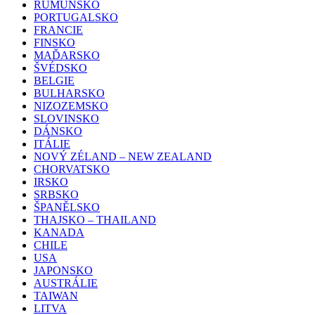
RUMUNSKO
PORTUGALSKO
FRANCIE
FINSKO
MAĎARSKO
ŠVÉDSKO
BELGIE
BULHARSKO
NIZOZEMSKO
SLOVINSKO
DÁNSKO
ITÁLIE
NOVÝ ZÉLAND – NEW ZEALAND
CHORVATSKO
IRSKO
SRBSKO
ŠPANĚLSKO
THAJSKO – THAILAND
KANADA
CHILE
USA
JAPONSKO
AUSTRÁLIE
TAIWAN
LITVA