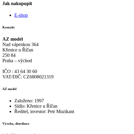
Jak nakopupit
E-shop
Kontakt
AZ model
Nad vápenkou 364
Křenice u Říčan
250 84
Praha – východ
IČO : 43 64 30 60
VAT/DIČ: CZ6808021319
AZ model
Založeno: 1997
Sídlo: Křenice u Říčan
Ředitel, investor: Petr Muzikant
Výroba, distribuce