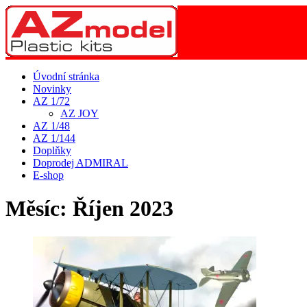
Úvodní stránka
Novinky
AZ 1/72
AZ JOY
AZ 1/48
AZ 1/144
Doplňky
Doprodej ADMIRAL
E-shop
Měsíc:
Říjen 2023