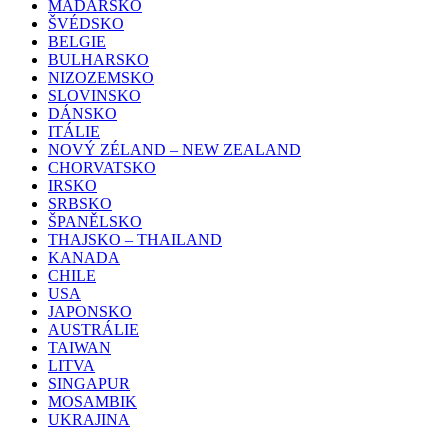
MAĎARSKO
ŠVÉDSKO
BELGIE
BULHARSKO
NIZOZEMSKO
SLOVINSKO
DÁNSKO
ITÁLIE
NOVÝ ZÉLAND – NEW ZEALAND
CHORVATSKO
IRSKO
SRBSKO
ŠPANĚLSKO
THAJSKO – THAILAND
KANADA
CHILE
USA
JAPONSKO
AUSTRÁLIE
TAIWAN
LITVA
SINGAPUR
MOSAMBIK
UKRAJINA